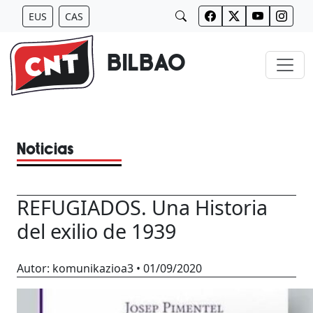
Saltar
EUS
CAS
al
contenido
BILBAO
Noticias
REFUGIADOS. Una Historia
del exilio de 1939
Autor:
komunikazioa3
•
01/09/2020