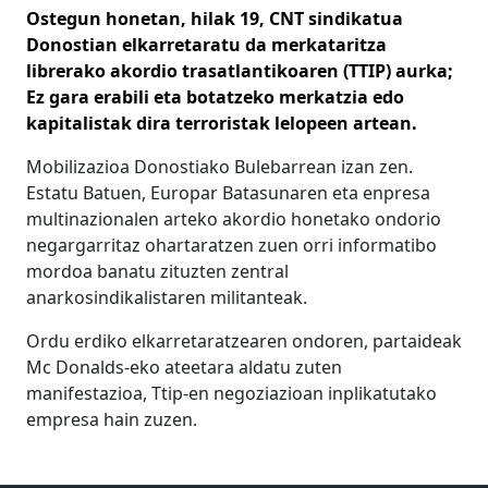
Ostegun honetan, hilak 19, CNT sindikatua
Donostian elkarretaratu da merkataritza
librerako akordio trasatlantikoaren (TTIP) aurka;
Ez gara erabili eta botatzeko merkatzia edo
kapitalistak dira terroristak lelopeen artean.
Mobilizazioa Donostiako Bulebarrean izan zen.
Estatu Batuen, Europar Batasunaren eta enpresa
multinazionalen arteko akordio honetako ondorio
negargarritaz ohartaratzen zuen orri informatibo
mordoa banatu zituzten zentral
anarkosindikalistaren militanteak.
Ordu erdiko elkarretaratzearen ondoren, partaideak
Mc Donalds-eko ateetara aldatu zuten
manifestazioa, Ttip-en negoziazioan inplikatutako
empresa hain zuzen.