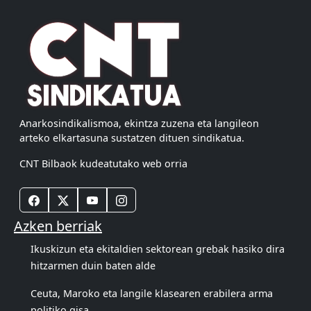
Anarkosindikalismoa, ekintza zuzena eta langileon
arteko elkartasuna sustatzen dituen sindikatua.
CNT Bilbaok kudeatutako web orria
Azken berriak
Ikuskizun eta ekitaldien sektorean grebak hasiko dira
hitzarmen duin baten alde
Ceuta, Maroko eta langile klasearen erabilera arma
politiko gisa