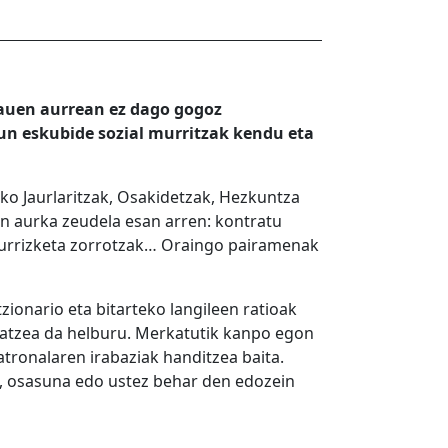
Hauen aurrean ez dago gogoz
gun eskubide sozial murritzak kendu eta
ko Jaurlaritzak, Osakidetzak, Hezkuntza
en aurka zeudela esan arren: kontratu
 murrizketa zorrotzak… Oraingo pairamenak
ionario eta bitarteko langileen ratioak
ikatzea da helburu. Merkatutik kanpo egon
tronalaren irabaziak handitzea baita.
tza, osasuna edo ustez behar den edozein