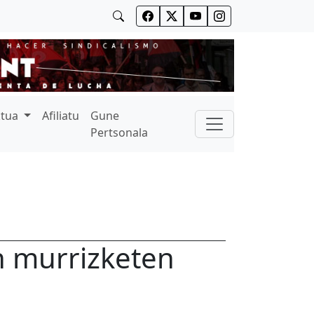
ktua
Afiliatu
Gune
Pertsonala
n murrizketen