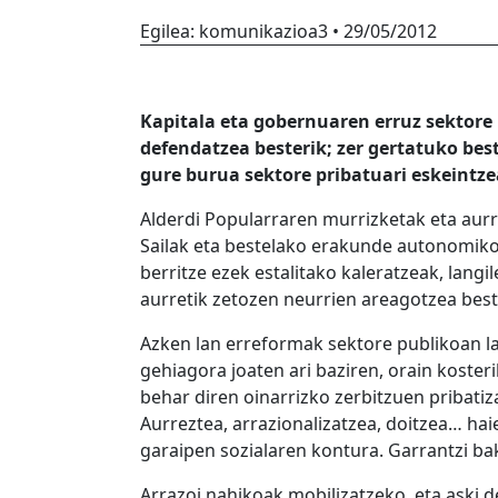
Egilea:
komunikazioa3
•
29/05/2012
Kapitala eta gobernuaren erruz sektore
defendatzea besterik; zer gertatuko bes
gure burua sektore pribatuari eskeintze
Alderdi Popularraren murrizketak eta aurr
Sailak eta bestelako erakunde autonomikoe
berritze ezek estalitako kaleratzeak, lan
aurretik zetozen neurrien areagotzea best
Azken lan erreformak sektore publikoan lan
gehiagora joaten ari baziren, orain koste
behar diren oinarrizko zerbitzuen pribati
Aurreztea, arrazionalizatzea, doitzea
garaipen sozialaren kontura. Garrantzi bak
Arrazoi nahikoak mobilizatzeko, eta aski d