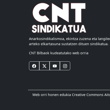
Anarkosindikalismoa, ekintza zuzena eta langil
arteko elkartasuna sustatzen dituen sindikatua.
CNT Bilbaok kudeatutako web orria
Web orri honen edukia Creative Commons Aitort