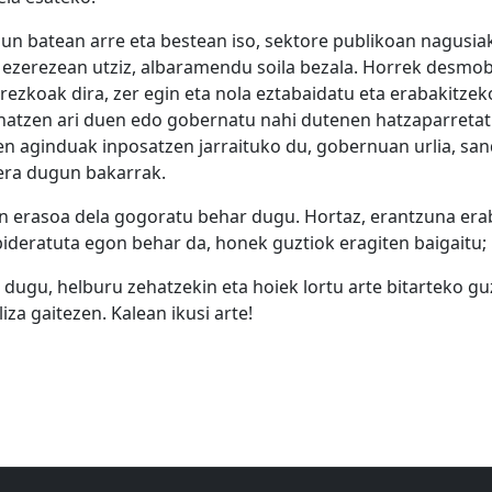
gun batean arre eta bestean iso, sektore publikoan nagusiak
na ezerezean utziz, albaramendu soila bezala. Horrek desmo
rezkoak dira, zer egin eta nola eztabaidatu eta erabakitzek
natzen ari duen edo gobernatu nahi dutenen hatzaparretati
en aginduak inposatzen jarraituko du, gobernuan urlia, sa
kera dugun bakarrak.
zaion erasoa dela gogoratu behar dugu. Hortaz, erantzuna er
deratuta egon behar da, honek guztiok eragiten baigaitu; lan
dugu, helburu zehatzekin eta hoiek lortu arte bitarteko guzt
za gaitezen. Kalean ikusi arte!