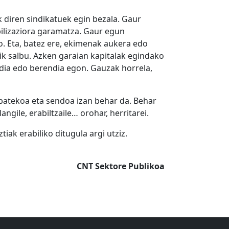
 diren sindikatuek egin bezala. Gaur
bilizaziora garamatza. Gaur egun
o. Eta, batez ere, ekimenak aukera edo
k salbu. Azken garaian kapitalak egindako
ndia edo berendia egon. Gauzak horrela,
abatekoa eta sendoa izan behar da. Behar
gile, erabiltzaile… orohar, herritarei.
iak erabiliko ditugula argi utziz.
CNT Sektore Publikoa