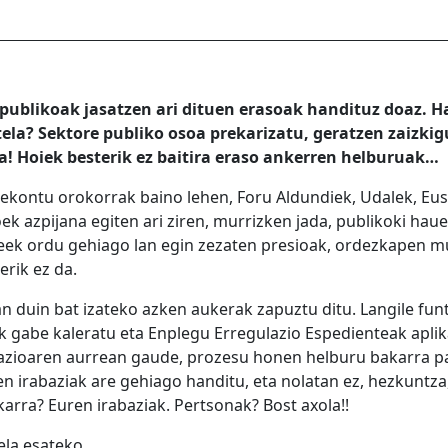
 publikoak jasatzen ari dituen erasoak handituz doaz. 
tela? Sektore publiko osoa prekarizatu, geratzen zaizki
a! Hoiek besterik ez baitira eraso ankerren helburuak…
ekontu orokorrak baino lehen, Foru Aldundiek, Udalek, Eus
k azpijana egiten ari ziren, murrizken jada, publikoki hau
gileek ordu gehiago lan egin zezaten presioak, ordezkapen
erik ez da.
 duin bat izateko azken aukerak zapuztu ditu. Langile funtz
rik gabe kaleratu eta Enplegu Erregulazio Espedienteak apl
zazioaren aurrean gaude, prozesu honen helburu bakarra pa
… haien irabaziak are gehiago handitu, eta nolatan ez, hezkun
arra? Euren irabaziak. Pertsonak? Bost axola!!
ela esateko.