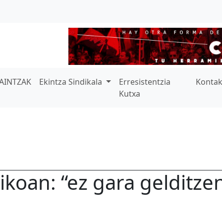
AINTZAK
Ekintza Sindikala
Erresistentzia
Konta
Kutxa
ikoan: “ez gara gelditze