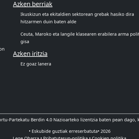
Azken berriak
Ikuskizun eta ekitaldien sektorean grebak hasiko dira
hitzarmen duin baten alde
Ceuta, Maroko eta langile klasearen erabilera arma poli
gisa
eon
Azken iritzia
Ez goaz lanera
u-Partekatu Berdin 4.0 Nazioarteko lizentzia baten pean dago, k
• Eskubide guztiak erreserbatuta• 2026
Lege Oharra •
Pribatutasun-politika •
Cookien politika