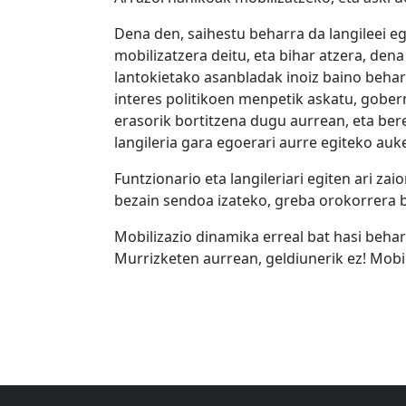
Dena den, saihestu beharra da langileei e
mobilizatzera deitu, eta bihar atzera, de
lantokietako asanbladak inoiz baino behar
interes politikoen menpetik askatu, gober
erasorik bortitzena dugu aurrean, eta ber
langileria gara egoerari aurre egiteko au
Funtzionario eta langileriari egiten ari 
bezain sendoa izateko, greba orokorrera bi
Mobilizazio dinamika erreal bat hasi behar 
Murrizketen aurrean, geldiunerik ez! Mobili