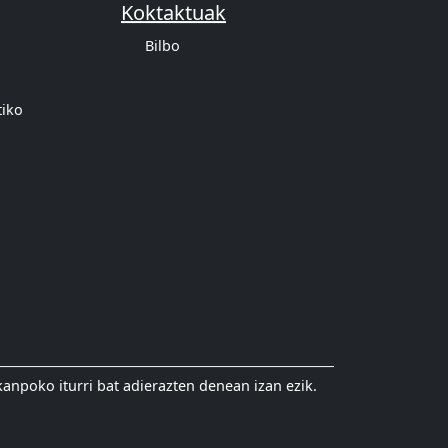
Koktaktuak
Bilbo
tiko
anpoko iturri bat adierazten denean izan ezik.