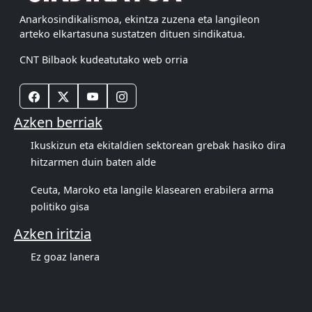
Anarkosindikalismoa, ekintza zuzena eta langileon
arteko elkartasuna sustatzen dituen sindikatua.
CNT Bilbaok kudeatutako web orria
Azken berriak
Ikuskizun eta ekitaldien sektorean grebak hasiko dira
hitzarmen duin baten alde
Ceuta, Maroko eta langile klasearen erabilera arma
politiko gisa
Azken iritzia
Ez goaz lanera