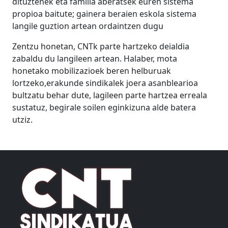
dituztenek eta familia aberatsek euren sistema
propioa baitute; gainera beraien eskola sistema
langile guztion artean ordaintzen dugu
Zentzu honetan, CNTk parte hartzeko deialdia
zabaldu du langileen artean. Halaber, mota
honetako mobilizazioek beren helburuak
lortzeko,erakunde sindikalek joera asanblearioa
bultzatu behar dute, lagileen parte hartzea erreala
sustatuz, begirale soilen eginkizuna alde batera
utziz.