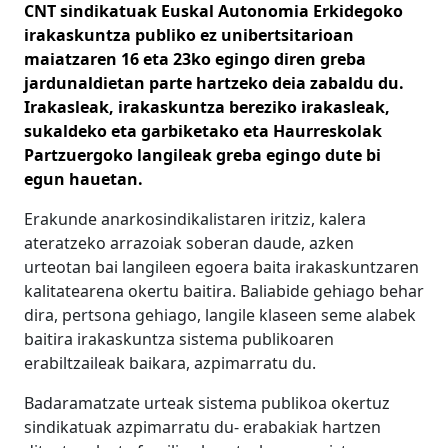
CNT sindikatuak Euskal Autonomia Erkidegoko
irakaskuntza publiko ez unibertsitarioan
maiatzaren 16 eta 23ko egingo diren greba
jardunaldietan parte hartzeko deia zabaldu du.
Irakasleak, irakaskuntza bereziko irakasleak,
sukaldeko eta garbiketako eta Haurreskolak
Partzuergoko langileak greba egingo dute bi
egun hauetan.
Erakunde anarkosindikalistaren iritziz, kalera
ateratzeko arrazoiak soberan daude, azken
urteotan bai langileen egoera baita irakaskuntzaren
kalitatearena okertu baitira. Baliabide gehiago behar
dira, pertsona gehiago, langile klaseen seme alabek
baitira irakaskuntza sistema publikoaren
erabiltzaileak baikara, azpimarratu du.
Badaramatzate urteak sistema publikoa okertuz 
sindikatuak azpimarratu du- erabakiak hartzen