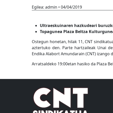
Egilea:
admin
•
04/04/2019
Ultraeskuinaren hazkudeari buruzk
Topagunea Plaza Beltza Kulturgunea
Ostegun honetan, hilak 11, CNT sindikat
aztertuko den. Parte hartzaileak Unai de
Endika Alabort Amundarain (CNT) izango d
Arratsaldeko 19:00etan hasiko da Plaza Be