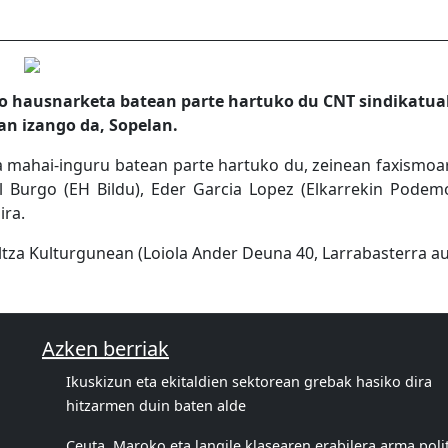
o hausnarketa batean parte hartuko du CNT sindikatua
n izango da, Sopelan.
ua mahai-inguru batean parte hartuko du, zeinean faxism
l Burgo (EH Bildu), Eder Garcia Lopez (Elkarrekin Podemo
ira.
ltza Kulturgunean (Loiola Ander Deuna 40, Larrabasterra au
Azken berriak
Ikuskizun eta ekitaldien sektorean grebak hasiko dira
hitzarmen duin baten alde
Ceuta, Maroko eta langile klasearen erabilera arma poli