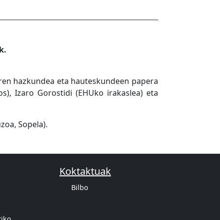
k.
oaren hazkundea eta hauteskundeen papera
s), Izaro Gorostidi (EHUko irakaslea) eta
zoa, Sopela).
Koktaktuak
Bilbo
tiko