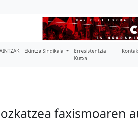
AINTZAK
Ekintza Sindikala
Erresistentzia
Konta
Kutxa
ozkatzea faxismoaren a