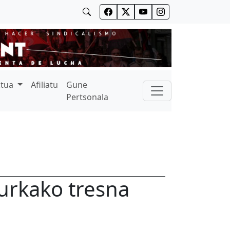
ktua
Afiliatu
Gune
Pertsonala
urkako tresna